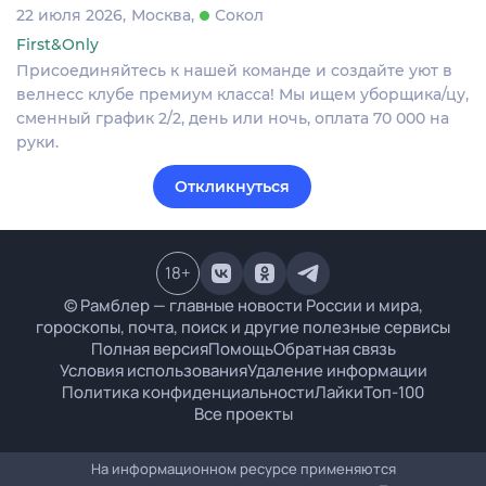
22 июля 2026
Москва
Сокол
First&Only
Присоединяйтесь к нашей команде и создайте уют в
велнесс клубе премиум класса! Мы ищем уборщика/цу,
сменный график 2/2, день или ночь, оплата 70 000 на
руки.
Откликнуться
18
+
© Рамблер — главные новости России и мира,
гороскопы, почта, поиск и другие полезные сервисы
Полная версия
Помощь
Обратная связь
Условия использования
Удаление информации
Политика конфиденциальности
Лайки
Топ-100
Все проекты
На информационном ресурсе применяются