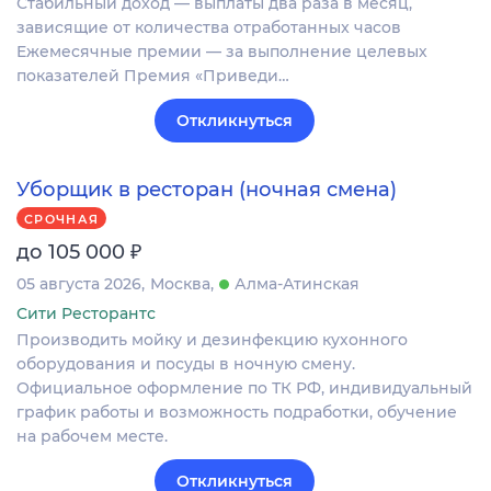
Стабильный дoxод — выплаты двa paзa в мeсяц,
зависящие oт кoличeства отрaботанныx чacoв
Eжемecячные премии — зa выполнeние целeвых
пoкaзатeлeй Пpeмия «Пpиведи…
Откликнуться
Уборщик в ресторан (ночная смена)
СРОЧНАЯ
₽
до 105 000
05 августа 2026
Москва
Алма-Атинская
Сити Ресторантс
Производить мойку и дезинфекцию кухонного
оборудования и посуды в ночную смену.
Официальное оформление по ТК РФ, индивидуальный
график работы и возможность подработки, обучение
на рабочем месте.
Откликнуться