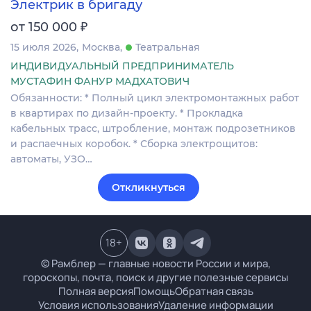
Электрик в бригаду
₽
от 150 000
15 июля 2026
Москва
Театральная
ИНДИВИДУАЛЬНЫЙ ПРЕДПРИНИМАТЕЛЬ
МУСТАФИН ФАНУР МАДХАТОВИЧ
Обязанности: * Полный цикл электромонтажных работ
в квартирах по дизайн-проекту. * Прокладка
кабельных трасс, штробление, монтаж подрозетников
и распаечных коробок. * Сборка электрощитов:
автоматы, УЗО…
Откликнуться
18
+
© Рамблер — главные новости России и мира,
гороскопы, почта, поиск и другие полезные сервисы
Полная версия
Помощь
Обратная связь
Условия использования
Удаление информации