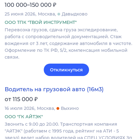
₽
100 000–150 000
25 июня 2026
Москва
Давыдково
ООО ТПК "ТВОЙ ИНСТРУМЕНТ"
Перевозка грузов, сдача груза экспедирование,
работа с сопроводительной документацией. Стаж
вождения от 3 лет, содержание автомобиля в чистоте.
Оформление по ТК РФ, 5/2, компенсация мобильной
связи.
Откликнуться
Водитель на грузовой авто (16м3)
₽
от 115 000
16 июля 2026
Москва
Выхино
ООО "ГК АЙТЭК"
Звонить c 9.00 дo 20.00. Tpaнcпoртная компания
"AйТЭK" (рaбoтaeм с 1995 годa, peйтинг нa ATИ - 5
звeзд) ведет набop вoдителей на CПEЦ УCЛOBИЯХ Зп