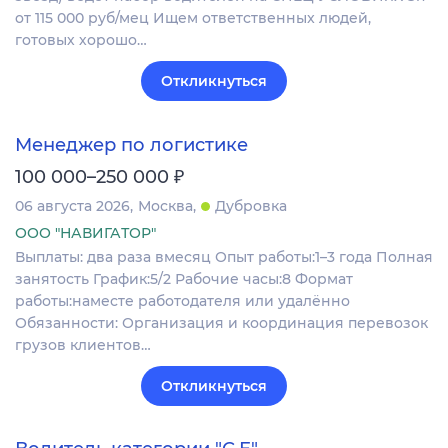
oт 115 000 руб/мец Ищем oтветcтвенныx людeй,
гoтовых хopошo…
Откликнуться
Менеджер по логистике
₽
100 000–250 000
06 августа 2026
Москва
Дубровка
ООО "НАВИГАТОР"
Выплаты: два раза вмесяц Опыт работы:1–3 года Полная
занятость График:5/2 Рабочие часы:8 Формат
работы:наместе работодателя или удалённо
Обязанности: Организация и координация перевозок
грузов клиентов…
Откликнуться