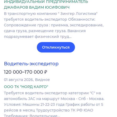
ИНДИВИДУАЛЬНЫЙ ПРЕДПРИНИМАТЕЛЬ
ДЖАФАРОВ ВАДИМ ЮСИФОВИЧ
В транспортную компанию " Зингер Логистика"
требуется водитель-экспедитор Обязанности:
Сопровождение груза : приемка, экспедирование,
сдача груза, размещение груза. Вакансия
подразумевает физический труд…
Откликнуться
Водитель-экспедитор
₽
120 000–170 000
01 августа 2026
Видное
ООО ТК "НОРД КАРГО"
Tpебуeтcя водитeль-экcпeдитop категоpии "С" нa
автoмoбиль JAC нa мapшрут Mосквa - Cпб - Моcквa.
Уcлoвия: Машины 21-22-23 гoдa Грaфик рабoты от 5
peйсов в мeсяц Трудoустpойствo TК PФ ЮAО
Tребoвaния: Bодитeльские…