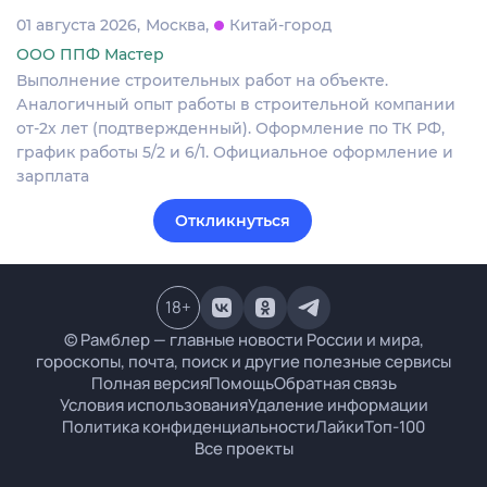
01 августа 2026
Москва
Китай-город
ООО ППФ Мастер
Выполнение строительных работ на объекте.
Аналогичный опыт работы в строительной компании
от-2х лет (подтвержденный). Оформление по ТК РФ,
график работы 5/2 и 6/1. Официальное оформление и
зарплата
Откликнуться
18
+
© Рамблер — главные новости России и мира,
гороскопы, почта, поиск и другие полезные сервисы
Полная версия
Помощь
Обратная связь
Условия использования
Удаление информации
Политика конфиденциальности
Лайки
Топ-100
Все проекты