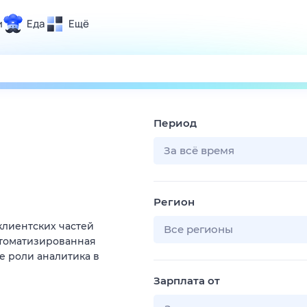
и
Еда
Ещё
Почта
ия и отдых
Поиск
Погода
Период
ТВ-программа
За всё время
и и тренды
Регион
 ситуации
клиентских частей
 вместе
Все регионы
втоматизированная
Помощь
е роли аналитика в
Зарплата от