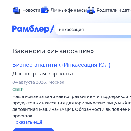
Новости
Личные финансы
Родители и дет
Здоровье
Развлечен
Дом и уют
Вакансии
«
инкассация
»
Спорт
Карьера
Бизнес-аналитик (Инкассация ЮЛ)
Авто
Договорная зарплата
Технологи
04 августа 2026
Москва
Жизненные
СБЕР
Наша команда занимается развитием и поддержкой 
Сберегаем
продуктов «Инкассация для юридических лиц» и «А
Гороскопы
депозитная машина» (АДМ). Обязанности выполнени
проектах…
Показать ещё