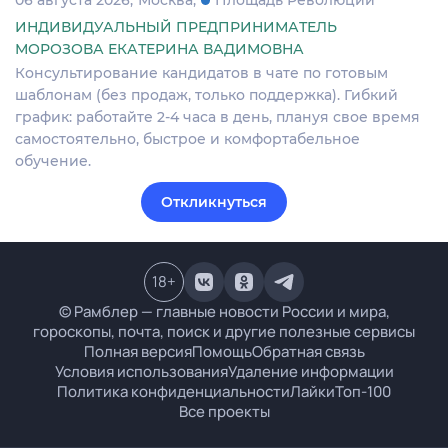
ИНДИВИДУАЛЬНЫЙ ПРЕДПРИНИМАТЕЛЬ
МОРОЗОВА ЕКАТЕРИНА ВАДИМОВНА
Консультирование кандидатов в чате по готовым
шаблонам (без продаж, только поддержка). Гибкий
график: работайте 2-4 часа в день, плануя свое время
самостоятельно, быстрое и комфортабельное
обучение.
Откликнуться
18
+
© Рамблер — главные новости России и мира,
гороскопы, почта, поиск и другие полезные сервисы
Полная версия
Помощь
Обратная связь
Условия использования
Удаление информации
Политика конфиденциальности
Лайки
Топ-100
Все проекты