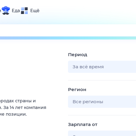
и
Еда
Ещё
Почта
ия и отдых
Поиск
Погода
Период
ТВ-программа
За всё время
и и тренды
Регион
 ситуации
ородах страны и
 вместе
Все регионы
 За 14 лет компания
Помощь
ие позиции.
Зарплата от