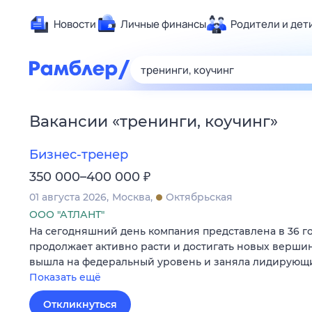
Новости
Личные финансы
Родители и дет
Здоровье
Развлечен
Дом и уют
Вакансии
«
тренинги, коучинг
»
Спорт
Карьера
Бизнес-тренер
Авто
₽
350 000–400 000
Технологи
01 августа 2026
Москва
Октябрьская
Жизненные
ООО "АТЛАНТ"
На сегодняшний день компания представлена в 36 г
Сберегаем
продолжает активно расти и достигать новых вершин.
Гороскопы
вышла на федеральный уровень и заняла лидирующ
Показать ещё
Откликнуться