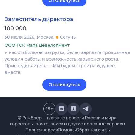
Откликнуться
Заместитель директора
100 000
30 июля 2026
Москва
Сетунь
ООО ТСК Мапа Девелопмент
У нас стабильная загрузка, белая зарплата прозрачные
условия работы и возможность карьерного роста.
Присоединяйтесь — Мы будем строить будущее
вместе.
Откликнуться
18
+
© Рамблер — главные новости России и мира,
гороскопы, почта, поиск и другие полезные сервисы
Полная версия
Помощь
Обратная связь