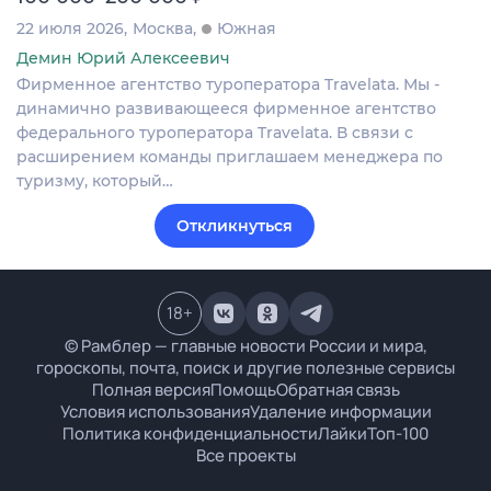
22 июля 2026
Москва
Южная
Демин Юрий Алексеевич
Фирменное агентство туроператора Travelata. Мы -
динамично развивающееся фирменное агентство
федерального туроператора Travelata. В связи с
расширением команды приглашаем менеджера по
туризму, который…
Откликнуться
18
+
© Рамблер — главные новости России и мира,
гороскопы, почта, поиск и другие полезные сервисы
Полная версия
Помощь
Обратная связь
Условия использования
Удаление информации
Политика конфиденциальности
Лайки
Топ-100
Все проекты