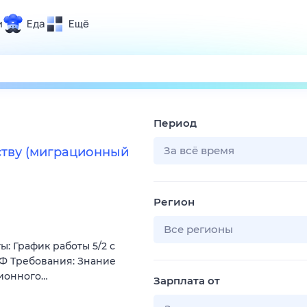
и
Еда
Ещё
Почта
ия и отдых
Поиск
Погода
Период
ТВ-программа
За всё время
ству (миграционный
и и тренды
Регион
 ситуации
 вместе
Все регионы
: График работы 5/2 с
Помощь
 РФ Требования: Знание
ционного…
Зарплата от