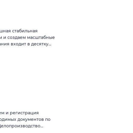
ешная стабильная
ем и создаем масштабные
ния входит в десятку…
ем и регистрация
одимых документов по
 Делопроизводство…