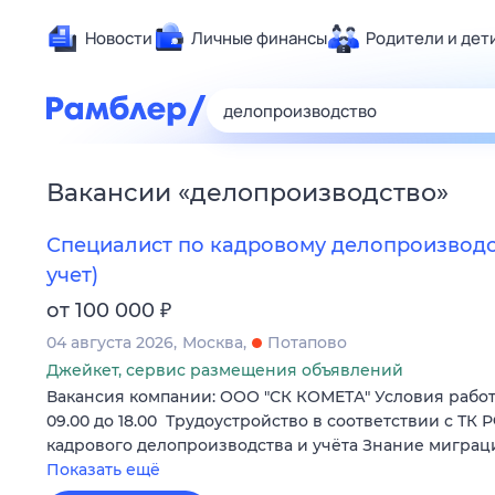
Новости
Личные финансы
Родители и дет
Здоровье
Развлечен
Дом и уют
Вакансии
«
делопроизводство
»
Спорт
Карьера
Специалист по кадровому делопроизвод
Авто
учет)
Технологи
₽
от 100 000
Жизненные
04 августа 2026
Москва
Потапово
Сберегаем
Джейкет, сервис размещения объявлений
Вакансия компании: ООО "СК КОМЕТА" Условия работы
Гороскопы
09.00 до 18.00 Трудоустройство в соответствии с ТК
кадрового делопроизводства и учёта Знание мигра
Показать ещё