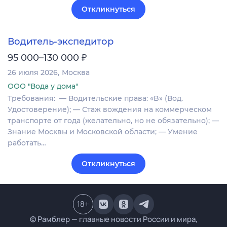
Откликнуться
Водитель-экспедитор
₽
95 000–130 000
26 июля 2026
Москва
ООО "Вода у дома"
Требования: ​​​​​ — Водительские права: «B» (Вод.
Удостоверение); — Стаж вождения на коммерческом
транспорте от года (желательно, но не обязательно); —
Знание Москвы и Московской области; — Умение
работать…
Откликнуться
18
+
© Рамблер — главные новости России и мира,