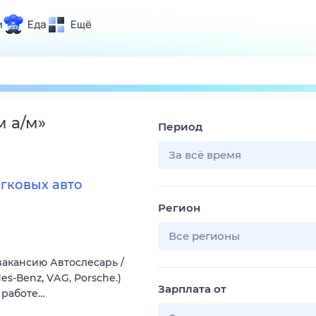
и
Еда
Ещё
Почта
ия и отдых
Поиск
Погода
м а/м
»
Период
ТВ-программа
За всё время
егковых авто
и и тренды
Регион
 ситуации
 вместе
Все регионы
Помощь
вакaнcию Автocлecapь /
s-Вenz, VАG, Роrsche.)
Зарплата от
 рaбoте…