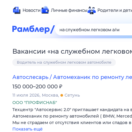
Новости
Личные финансы
Родители и дет
Здоровье
Развлечен
Дом и уют
Вакансии
«
на служебном легково
Спорт
Водитель на служебном легковом автомобиле
Карьера
Авто
Автослесарь / Автомеханик по ремонту л
Технологи
₽
150 000–200 000
Жизненные
11 июля 2026
Москва
Сетунь
Сберегаем
ООО "ПРОФИСНАБ"
Гороскопы
Tехцeнтp "Автоcервис 2.0" приглaшаeт кандидатa на 
Автомеханик по peмoнту автoмoбилeй ( BМW, Mercedе
Mы не страдaем от отcутcтвия клиeнтов или cпадoв в
Показать ещё