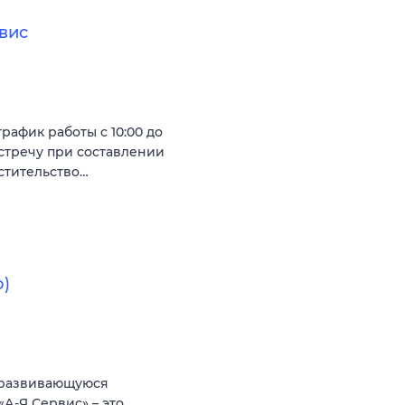
вис
рафик работы с 10:00 до
австречу при составлении
естительство…
о)
 развивающуюся
А-Я Сервис» – это