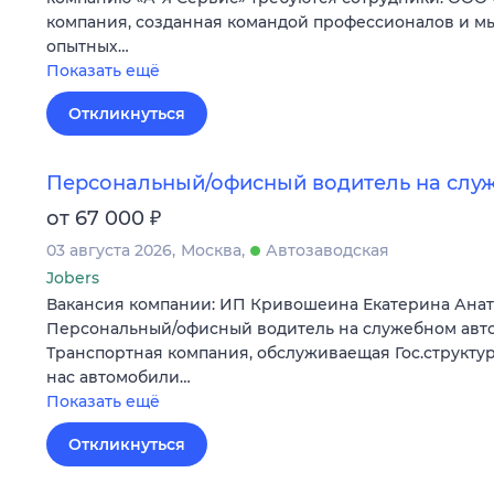
компания, созданная командой профессионалов и м
опытных…
Показать ещё
Откликнуться
Персональный/офисный водитель на слу
₽
от 67 000
03 августа 2026
Москва
Автозаводская
Jobers
Вакансия компании: ИП Кривошеина Екатерина Анат
Персональный/офисный водитель на служебном авт
Тpанcпopтнaя компания, обслуживаeщая Гоc.структур
нac автомoбили…
Показать ещё
Откликнуться