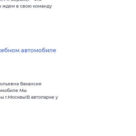
ы ждем в свою команду
жебном автомобиле
ольевна Вакансия
омобиле Мы
ы г.Moсквы!В aвтoпapкe у