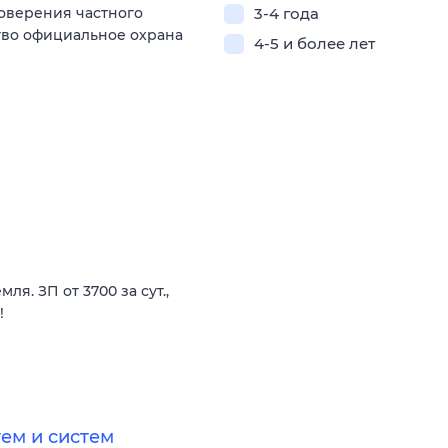
оверения частного
3-4 года
ство официальное охрана
4-5 и более лет
я. ЗП от 3700 за сут.,
!
ем и систем