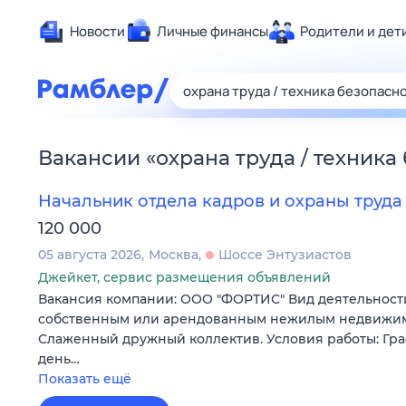
Новости
Личные финансы
Родители и дет
Здоровье
Развлечен
Дом и уют
Вакансии
«
охрана труда / техника
Спорт
Карьера
Начальник отдела кадров и охраны труда
Авто
120 000
Технологи
05 августа 2026
Москва
Шоссе Энтузиастов
Жизненные
Джейкет, сервис размещения объявлений
Вакансия компании: ООО "ФОРТИС" Вид деятельности
Сберегаем
собственным или арендованным нежилым недвижи
Гороскопы
Слаженный дружный коллектив. Условия работы: Гр
день…
Показать ещё