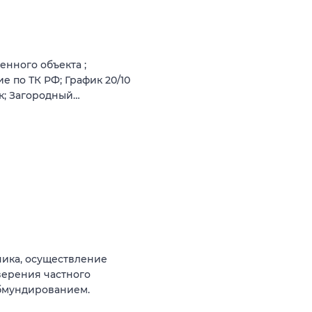
нного объекта ;
е по ТК РФ; График 20/10
ок; Загородный…
чика, осуществление
верения частного
бмундированием.