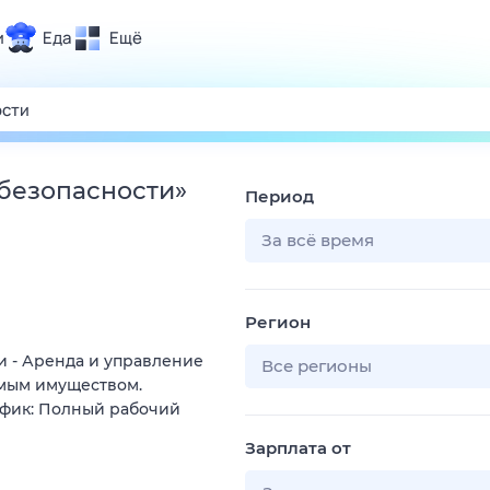
и
Еда
Ещё
Почта
ия и отдых
Поиск
Погода
 безопасности
»
Период
ТВ-программа
За всё время
и и тренды
Регион
 ситуации
 - Аренда и управление
 вместе
Все регионы
мым имуществом.
Помощь
афик: Полный рабочий
Зарплата от