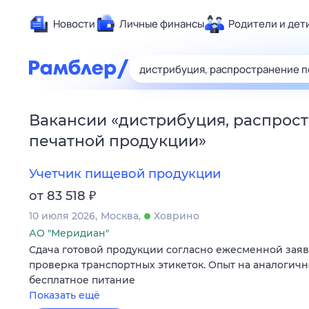
Новости
Личные финансы
Родители и дет
Здоровье
Развлечен
Дом и уют
Вакансии
«
дистрибуция, распрос
Спорт
печатной продукции
»
Карьера
Авто
Учетчик пищевой продукции
Технологи
₽
от 83 518
Жизненные
10 июля 2026
Москва
Ховрино
Сберегаем
АО "Меридиан"
Сдача готовой продукции согласно ежесменной заявке
Гороскопы
проверка транспортных этикеток. Опыт на аналогично
бесплатное питание
Показать ещё