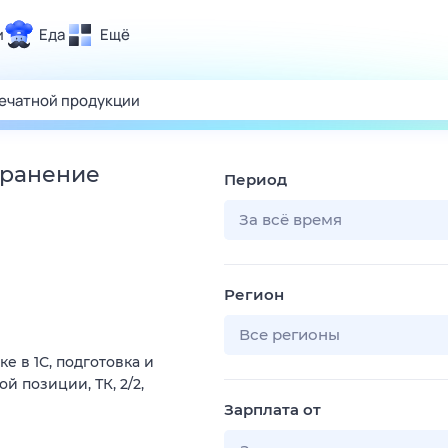
и
Еда
Ещё
Почта
ия и отдых
Поиск
Погода
транение
Период
ТВ-программа
За всё время
и и тренды
Регион
 ситуации
 вместе
Все регионы
 в 1С, подготовка и
Помощь
й позиции, ТК, 2/2,
Зарплата от