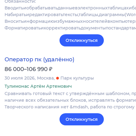
Обязанности:
Вводитьиобрабатыватьданныевэлектронныхтаблицахиба
Набиратьиредактироватьтексты,таблицы,диаграммы(Word,
Вноситьинформациюизбумажныхносителейвкомпьютер
Форматироватьикорректироватьдокументыпостандарта
Откликнуться
Оператор пк (удалённо)
₽
86 000–106 990
30 июля 2026
Москва
Парк культуры
Тулимонас Артём Артемович
Сравнивать готовый текст с утверждённым шаблоном, п
наличие всех обязательных блоков, исправлять формат
Творческого написания нет &mdash, работа по строгому
Откликнуться