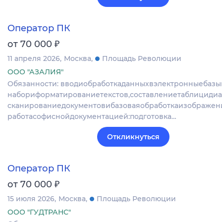
Оператор ПК
₽
от 70 000
11 апреля 2026
Москва
Площадь Революции
ООО "АЗАЛИЯ"
Обязанности: вводиобработкаданныхвэлектронныебазы
набориформатированиетекстов,составлениетаблицидиа
сканированиедокументовибазоваяобработкаизображен
работасофиснойдокументацией:подготовка…
Откликнуться
Оператор ПК
₽
от 70 000
15 июля 2026
Москва
Площадь Революции
ООО "ГУДТРАНС"