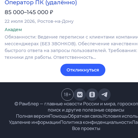
Оператор ПК (удалённо)
₽
85 000–145 000
22 июля 2026
Ростов-на-Дону
Академ
Обязанности: Ведение переписки с клиентами компании
мессенджерах (БЕЗ ЗВОНКОВ). Обеспечение качественн
быстрого ответа на запросы пользователей. Требования
техники для работы. Ответственность…
Откликнуться
18
+
© Рамблер — главные новости России и мира, гороскоп
поиск и другие полезные сервисы
Полная версия
Помощь
Обратная связь
Условия испол
Удаление информации
Политика конфиденциальности
Ла
Все проекты