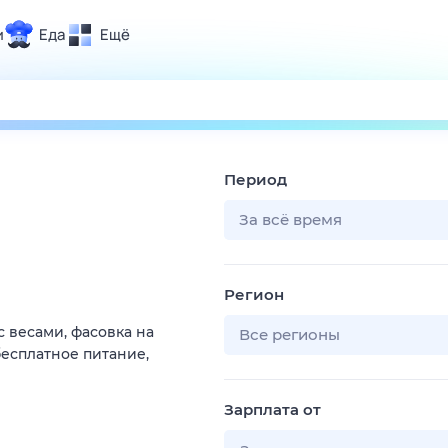
и
Еда
Ещё
Почта
ия и отдых
Поиск
Погода
Период
ТВ-программа
За всё время
и и тренды
Регион
 ситуации
с весами, фасовка на
 вместе
Все регионы
есплатное питание,
Помощь
Зарплата от