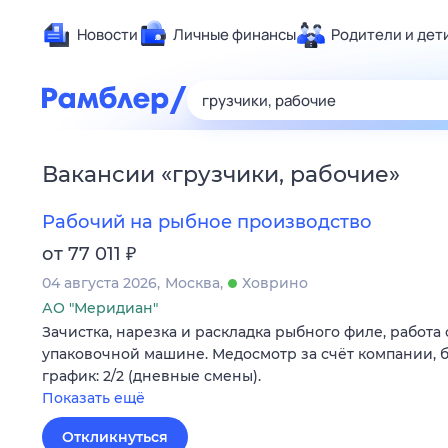
Новости
Личные финансы
Родители и дет
Здоровье
Развлечен
Дом и уют
Вакансии
«
грузчики, рабочие
»
Спорт
Карьера
Рабочий на рыбное производство
Авто
₽
от 77 011
Технологи
04 августа 2026
Москва
Ховрино
Жизненные
АО "Меридиан"
Зачистка, нарезка и раскладка рыбного филе, работа 
Сберегаем
упаковочной машине. Медосмотр за счёт компании, б
Гороскопы
график: 2/2 (дневные смены).
Показать ещё
Откликнуться