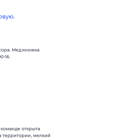
овую.
сора. Мед.книжка
0-16.
 команде открыта
а территории, мелкий