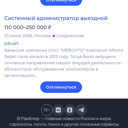
Откликнуться
Системный администратор выездной
₽
110 000–250 000
23 июля 2026
Москва
Сходненская
jobcart
Вакансия компании ООО "АФФОРТО" Компания Afforto
берет свое начало в 2012 году. Тогда было запущено
основное направление нашей текущей деятельности -
абонентское обслуживание компьютеров в
организациях…
Откликнуться
18
+
© Рамблер — главные новости России и мира,
гороскопы, почта, поиск и другие полезные сервисы