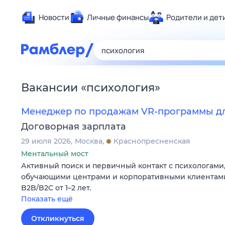
Новости
Личные финансы
Родители и дет
Здоровье
Развлечен
Дом и уют
Вакансии
«
психология
»
Спорт
Карьера
Менеджер по продажам VR-программы дл
Авто
Договорная зарплата
Технологи
29 июля 2026
Москва
Краснопресненская
Жизненные
Ментальный мост
Активный поиск и первичный контакт с психологами
Сберегаем
обучающими центрами и корпоративными клиентами
Гороскопы
B2B/B2C от 1–2 лет.
Показать ещё
Откликнуться