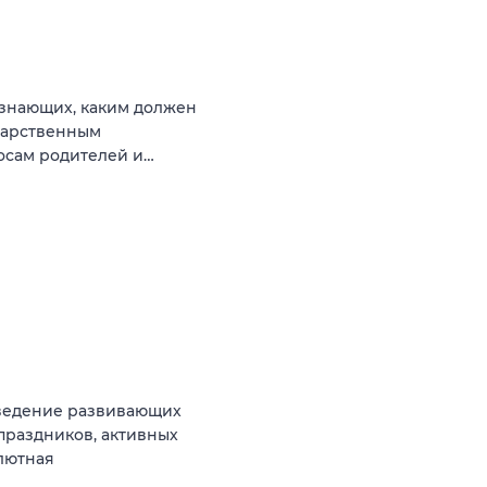
 знающих, каким должен
ударственным
росам родителей и…
роведение развивающих
праздников, активных
лютная