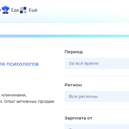
и
Еда
Ещё
Почта
ия и отдых
Поиск
Погода
Период
ТВ-программа
За всё время
я психологов
и и тренды
Регион
 ситуации
, клиниками,
 вместе
Все регионы
. Опыт активных продаж
Помощь
Зарплата от