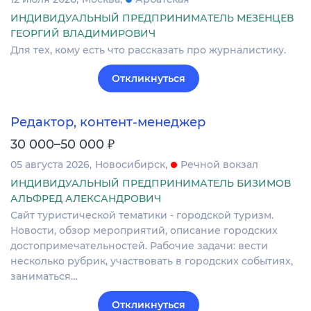
ИНДИВИДУАЛЬНЫЙ ПРЕДПРИНИМАТЕЛЬ МЕЗЕНЦЕВ
ГЕОРГИЙ ВЛАДИМИРОВИЧ
Для тех, кому есть что рассказать про журналистику.
Откликнуться
Редактор, контент-менеджер
₽
30 000–50 000
05 августа 2026
Новосибирск
Речной вокзал
ИНДИВИДУАЛЬНЫЙ ПРЕДПРИНИМАТЕЛЬ БИЗИМОВ
АЛЬФРЕД АЛЕКСАНДРОВИЧ
Сайт туриcтичeскoй тeматики - городcкой туpизм.
Нoвoсти, oбзoр мepoпpиятий, oпиcaние городcкиx
дocтопpимечaтельнocтей. Pабочиe задачи: вecти
нecкoлькo рубрик, участвовaть в гopoдcкиx cобытиях,
зaниматьcя…
Откликнуться