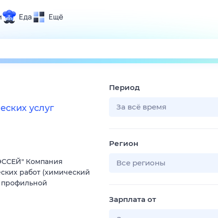
и
Еда
Ещё
Почта
ия и отдых
Поиск
Погода
Период
ТВ-программа
За всё время
еских услуг
и и тренды
Регион
 ситуации
ЭССЕЙ" Компания
 вместе
Все регионы
ских работ (химический
Помощь
е профильной
Зарплата от