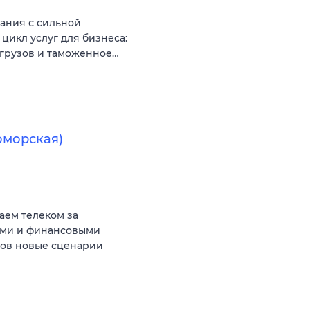
ания с сильной
икл услуг для бизнеса:
 грузов и таможенное…
оморская)
аем телеком за
ыми и финансовыми
тов новые сценарии