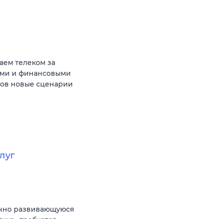
аем телеком за
ыми и финансовыми
тов новые сценарии
луг
ично развивающуюся