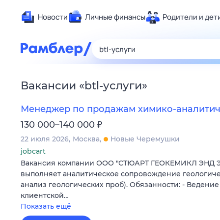
Новости
Личные финансы
Родители и дет
Здоровье
Развлечен
Дом и уют
Вакансии
«
btl-услуги
»
Спорт
Карьера
Менеджер по продажам химико-аналитич
Авто
₽
130 000–140 000
Технологи
22 июля 2026
Москва
Новые Черемушки
Жизненные
jobcart
Вакансия компании ООО "СТЮАРТ ГЕОКЕМИКЛ ЭНД 
Сберегаем
выполняет аналитическое сопровождение геологиче
Гороскопы
анализ геологических проб). Обязанности: - Ведени
клиентской…
Показать ещё