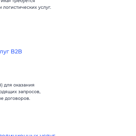
ика» требуется
 логистических услуг.
луг B2B
) для оказания
ходящих запросов,
е договоров.