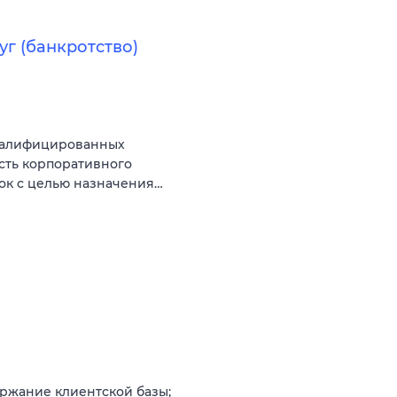
г (банкротство)
квалифицированных
сть корпоративного
вок с целью назначения…
ржание клиентской базы;