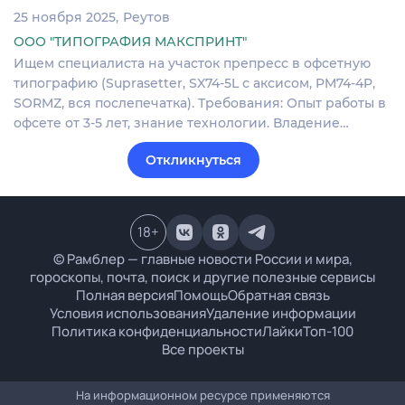
25 ноября 2025
Реутов
ООО "ТИПОГРАФИЯ МАКСПРИНТ"
Ищем специалиста на участок препресс в офсетную
типографию (Suprasetter, SX74-5L с аксисом, PM74-4P,
SORMZ, вся послепечатка). Требования: Опыт работы в
офсете от 3-5 лет, знание технологии. Владение…
Откликнуться
18
+
© Рамблер — главные новости России и мира,
гороскопы, почта, поиск и другие полезные сервисы
Полная версия
Помощь
Обратная связь
Условия использования
Удаление информации
Политика конфиденциальности
Лайки
Топ-100
Все проекты
На информационном ресурсе применяются