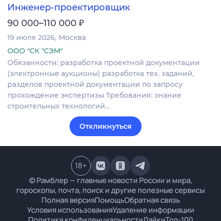
Инженер-проектировщик
₽
90 000–110 000
19 июля 2026
Москва
ООО "СК "СЭМ"
Обязанности: разработка проектной документации
(электронные аукционы) разработка тех. заданий,
разделов проектной документации по запросу
прохождение экспертизы Требования: знание
строительных технологий…
Откликнуться
18
+
© Рамблер — главные новости России и мира,
гороскопы, почта, поиск и другие полезные сервисы
Полная версия
Помощь
Обратная связь
Условия использования
Удаление информации
Политика конфиденциальности
Лайки
Топ-100