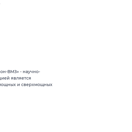
.
н-ВМЗ» - научно-
цией является
 мощных и сверхмощных