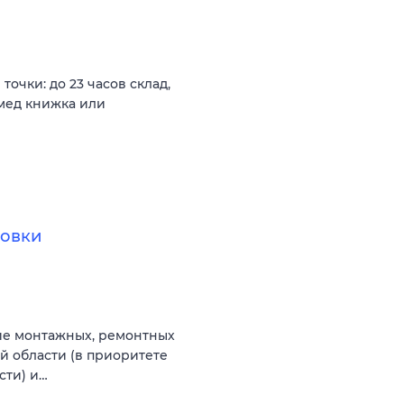
очки: до 23 часов склад,
 мед книжка или
товки
ие монтажных, ремонтных
й области (в приоритете
сти) и…