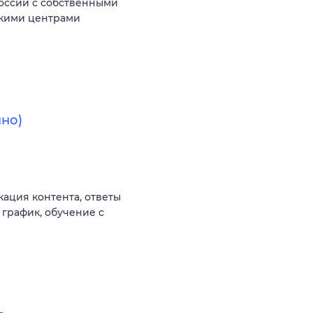
оссии с собственными
скими центрами
но)
ация контента, ответы
 график, обучение с