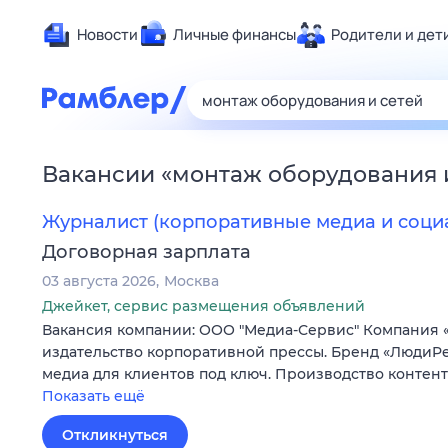
Новости
Личные финансы
Родители и дет
Здоровье
Развлечен
Дом и уют
Вакансии
«
монтаж оборудования 
Спорт
Карьера
Журналист (корпоративные медиа и соци
Авто
Договорная зарплата
Технологи
03 августа 2026
Москва
Жизненные
Джейкет, сервис размещения объявлений
Вакансия компании: ООО "Медиа-Сервис" Компания 
Сберегаем
издательство корпоративной прессы. Бренд «ЛюдиPe
Гороскопы
медиа для клиентов под ключ. Производство контен
Показать ещё
Откликнуться