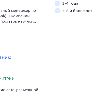
3-4 года
4-5 и более лет
льный менеджер по
(РФ) О компании
поставок научного,
ванию
МИТРИЙ
чие авто, разъездной