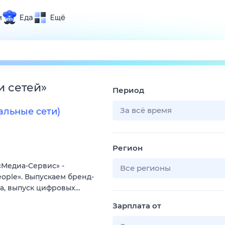
и
Еда
Ещё
Почта
ия и отдых
Поиск
Погода
и сетей
»
Период
ТВ-программа
За всё время
альные сети)
и и тренды
Регион
 ситуации
«Медиа-Сервис» -
 вместе
Все регионы
ople». Выпускаем бренд-
Помощь
та, выпуск цифровых…
Зарплата от