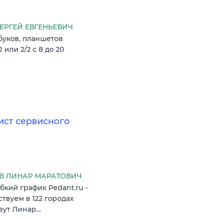
РГЕЙ ЕВГЕНЬЕВИЧ
буков, планшетов
 или 2/2 с 8 до 20
ист сервисного
В ЛИНАР МАРАТОВИЧ
бкий график Pedant.ru -
твуем в 122 городах
овут Линар…