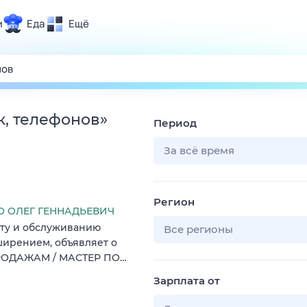
и
Еда
Ещё
Почта
ия и отдых
Поиск
Погода
к, телефонов
»
Период
ТВ-программа
За всё время
и и тренды
Регион
 ситуации
 ОЛЕГ ГЕННАДЬЕВИЧ
нту и обслуживанию
 вместе
Все регионы
ширением, объявляет о
Помощь
ПРОДАЖАМ / МАСТЕР ПО…
Зарплата от