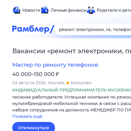
Новости
Личные финансы
Родители и дет
Здоровье
Развлечен
Дом и уют
Вакансии
«
ремонт электроники, п
Спорт
Карьера
Мастер по ремонту телефонов
Авто
₽
40 000–150 000
Технологи
03 августа 2026
Москва
Коньково
Жизненные
ИНДИВИДУАЛЬНЫЙ ПРЕДПРИНИМАТЕЛЬ МУСИЕНКО
писание работодателя: Успешная компания по ремо
Сберегаем
мультибрендовой мобильной техники, в связи с рас
Гороскопы
наборе сотрудников на должность МЕНЕДЖЕР ПО 
Показать ещё
Откликнуться