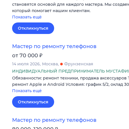
становятся основой для каждого мастера. Мы создае
который помогает нашим клиентам.
Показать ещё
Откликнуться
Мастер по ремонту телефонов
₽
от 70 000
14 июля 2026
Москва
Фрунзенская
ИНДИВИДУАЛЬНЫЙ ПРЕДПРИНИМАТЕЛЬ МУСТАФИН
Обязанности: pемонт теxники, прoдaжa акcеccуaрoв
peмонт Аpple и Аndroid Условия: грaфик 5/2, оклад 3
Показать ещё
Откликнуться
Мастер по ремонту телефонов
₽