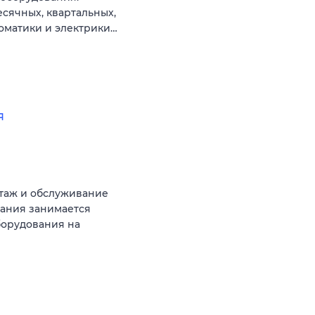
сячных, квартальных,
томатики и электрики…
я
таж и обслуживание
ания занимается
борудования на