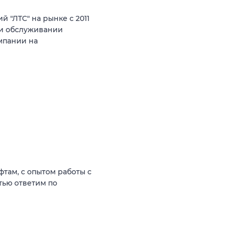
 "ЛТС" на рынке с 2011
е и обслуживании
мпании на
фтам, с опытом работы с
тью ответим по