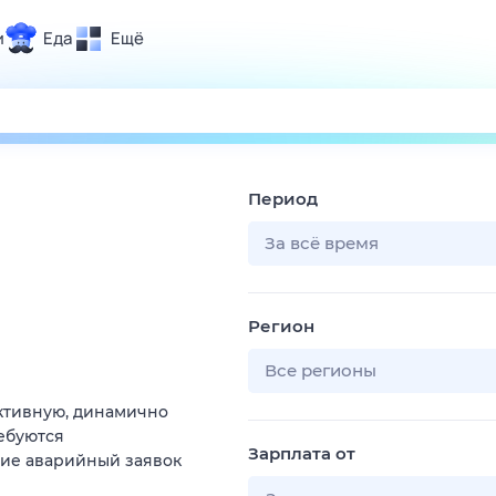
и
Еда
Ещё
Почта
ия и отдых
Поиск
Погода
Период
ТВ-программа
За всё время
и и тренды
Регион
 ситуации
 вместе
Все регионы
Помощь
ктивную, динамично
ебуются
Зарплата от
ние аварийный заявок