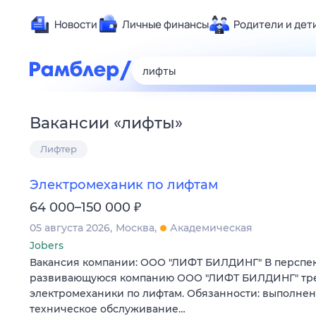
Новости
Личные финансы
Родители и дет
Здоровье
Развлечен
Дом и уют
Вакансии
«
лифты
»
Спорт
Лифтер
Карьера
Авто
Электромеханик по лифтам
Технологи
₽
64 000–150 000
Жизненные
05 августа 2026
Москва
Академическая
Сберегаем
Jobers
Гороскопы
Вакансия компании: ООО "ЛИФТ БИЛДИНГ" В перспе
развивающуюся компанию ООО "ЛИФТ БИЛДИНГ" тр
электромеханики по лифтам. Обязанности: выполне
техническое обслуживание…