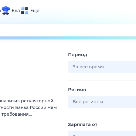
и
Еда
Ещё
Почта
ия и отдых
Поиск
Погода
Период
ТВ-программа
За всё время
и и тренды
Регион
 ситуации
аналитик регуляторной
 вместе
Все регионы
тности Банка России Чем
Помощь
ь требования…
Зарплата от