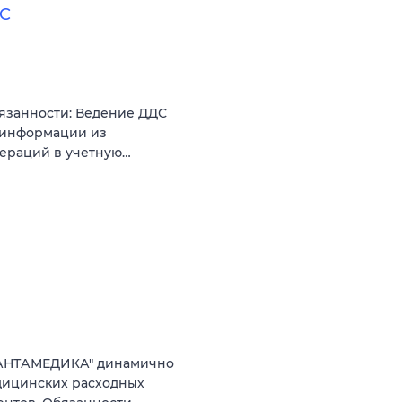
ДС
язанности: Ведение ДДС
 информации из
операций в учетную…
ВАНТАМЕДИКА" динамично
дицинских расходных