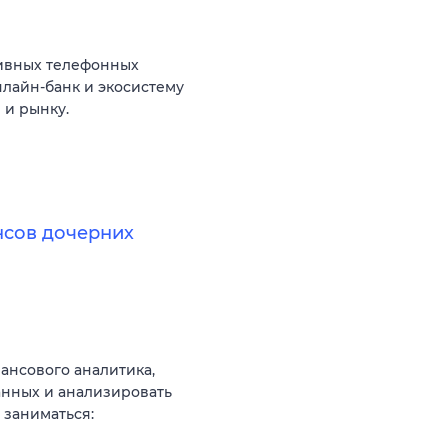
тивных телефонных
нлайн-банк и экосистему
 и рынку.
нсов дочерних
нсового аналитика,
анных и анализировать
 заниматься: