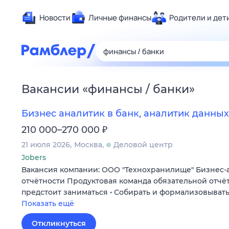
Новости
Личные финансы
Родители и дет
Здоровье
Развлечен
Дом и уют
Вакансии
«
финансы / банки
»
Спорт
Карьера
Бизнес аналитик в банк, аналитик данных
Авто
₽
210 000–270 000
Технологи
21 июля 2026
Москва
Деловой центр
Жизненные
Jobers
Вакансия компании: ООО "Технохранилище" Бизнес-
Сберегаем
отчётности Продуктовая команда обязательной отчё
Гороскопы
предстоит заниматься • Собирать и формализовыват
Показать ещё
Откликнуться