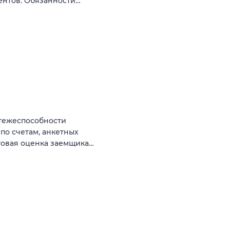
ентов. Обязанности…
тежеспособности
по счетам, анкетных
говая оценка заемщика…