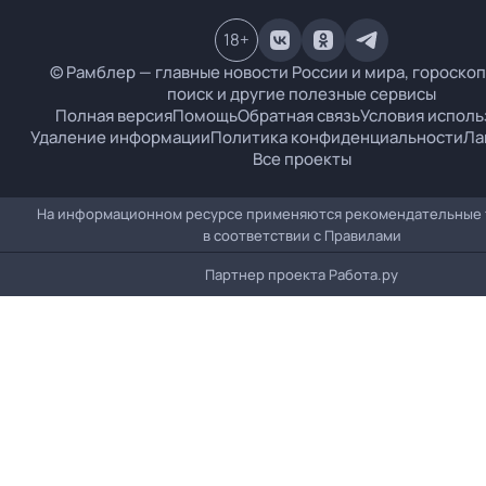
18
+
© Рамблер — главные новости России и мира, гороскоп
поиск и другие полезные сервисы
Полная версия
Помощь
Обратная связь
Условия исполь
Удаление информации
Политика конфиденциальности
Ла
Все проекты
На информационном ресурсе применяются рекомендательные 
в соответствии с
Правилами
Партнер проекта
Работа.ру