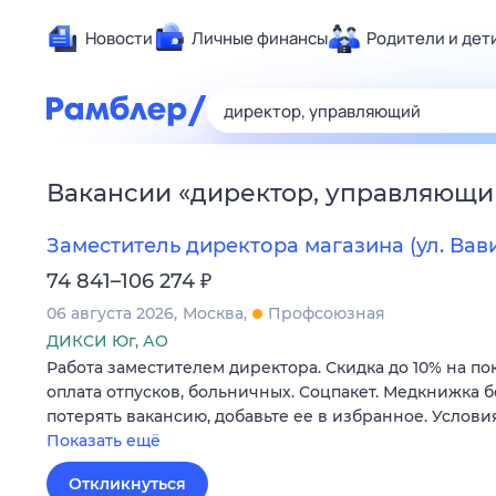
Новости
Личные финансы
Родители и дет
Здоровье
Развлечен
Дом и уют
Вакансии
«
директор, управляющи
Спорт
Карьера
Заместитель директора магазина (ул. Вави
Авто
₽
74 841–106 274
Технологи
06 августа 2026
Москва
Профсоюзная
Жизненные
ДИКСИ Юг, АО
Работа заместителем директора. Скидка до 10% на по
Сберегаем
оплата отпусков, больничных. Соцпакет. Медкнижка б
Гороскопы
потерять вакансию, добавьте ее в избранное. Услови
Показать ещё
Откликнуться