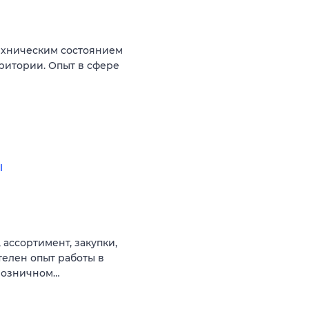
ехническим состоянием
ритории. Опыт в сфере
ы
 ассортимент, закупки,
телен опыт работы в
 розничном…