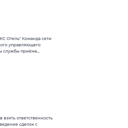
КС Отель" Команда сети
ного управляющего
ты службы приёма…
ов взять ответственность
оведение сделок с