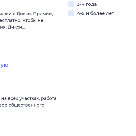
3-4 года
4-5 и более лет
купки в Дикси. Премии,
есплатно. Чтобы не
вия. Дикси…
ую.
а всех участках, работа
фере общественного