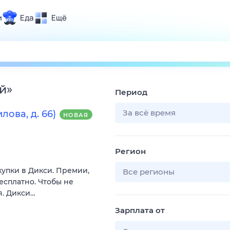
и
Еда
Ещё
Почта
ия и отдых
Поиск
Погода
й
»
Период
ТВ-программа
За всё время
лова, д. 66)
НОВАЯ
и и тренды
Регион
 ситуации
купки в Дикси. Премии,
 вместе
Все регионы
есплатно. Чтобы не
Помощь
я. Дикси…
Зарплата от