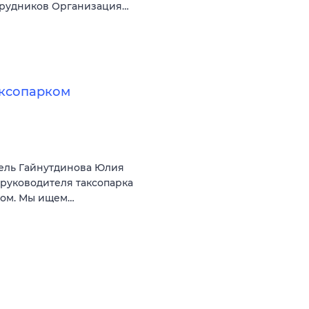
трудников Организация…
аксопарком
ель Гайнутдинова Юлия
 руководителя таксопарка
ком. Мы ищем…