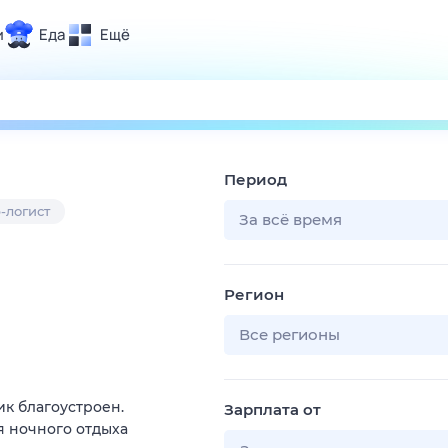
и
Еда
Ещё
Почта
ия и отдых
Поиск
Погода
Период
ТВ-программа
-логист
За всё время
и и тренды
Регион
 ситуации
 вместе
Все регионы
Помощь
к благоустроен.
Зарплата от
ля ночного отдыха