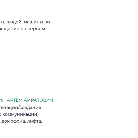
ать людей, машины по
мещение на первом
Н АРТЕМ АЙРАТОВИЧ
льтации/создание
х коммуникации)
 домофона, лифта,