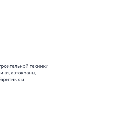
троительной техники
ики, автокраны,
баритных и