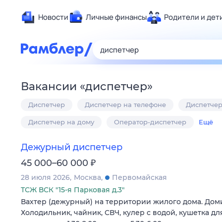
Новости
Личные финансы
Родители и дет
Здоровье
Развлечен
Дом и уют
Вакансии
«
диспетчер
»
Спорт
Диспетчер
Диспетчер на телефоне
Диспетчер
Карьера
Авто
Диспетчер на дому
Оператор-диспетчер
Ещё
Технологи
Дежурный диспетчер
Жизненные
₽
45 000–60 000
Сберегаем
28 июля 2026
Москва
Первомайская
Гороскопы
ТСЖ ВСК "15-я Парковая д.3"
Вахтер (дежурный) на территории жилого дома. Доми
Холодильник, чайник, СВЧ, кулер с водой, кушетка д