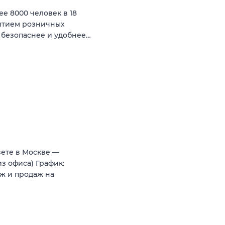
ее 8000 человек в 18
витием розничных
 безопаснее и удобнее…
вете в Москве —
з офиса) График:
ж и продаж на