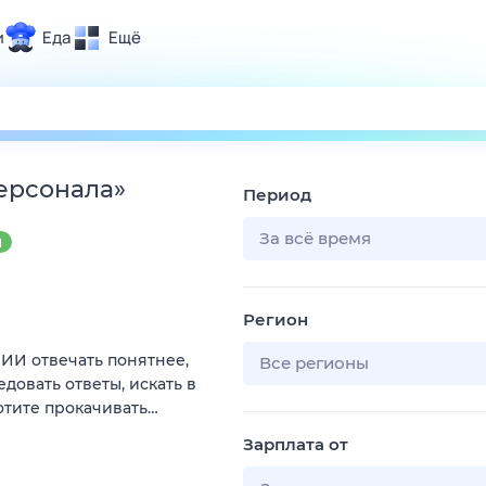
и
Еда
Ещё
Почта
ия и отдых
Поиск
Погода
ерсонала
»
Период
ТВ-программа
За всё время
Я
и и тренды
Регион
 ситуации
ИИ отвечать понятнее,
 вместе
Все регионы
довать ответы, искать в
Помощь
отите прокачивать…
Зарплата от