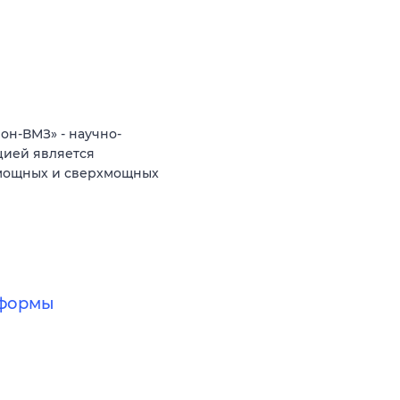
н-ВМЗ» - научно-
цией является
 мощных и сверхмощных
тформы