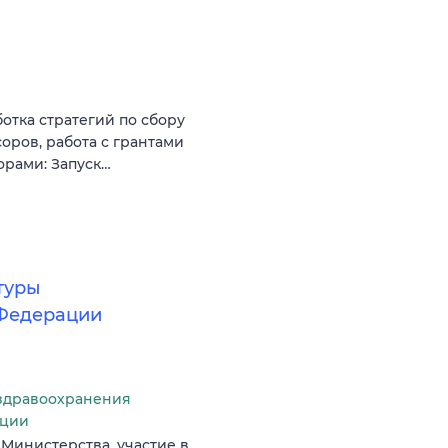
тка стратегий по сбору
оров, работа с грантами
рами: Запуск…
туры
 Федерации
здравоохранения
ации
Министерства, участие в