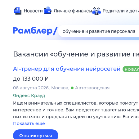
Новости
Личные финансы
Родители и дет
Здоровье
Развлечен
Дом и уют
Вакансии
«
обучение и развитие п
Спорт
Карьера
AI-тренер для обучения нейросетей
НОВА
Авто
₽
до 133 000
Технологи
06 августа 2026
Москва
Автозаводская
Жизненные
Яндекс Крауд
Ищем внимательных специалистов, которые помогут 
Сберегаем
интереснее и точнее. Вам предстоит тщательно иссле
Гороскопы
них изъяны и предлагать идеи по улучшению. Если х
Показать ещё
Откликнуться