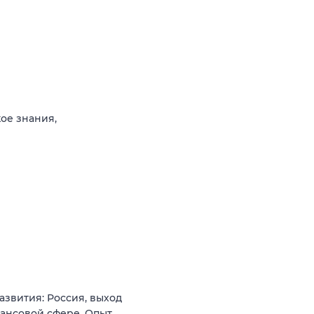
кое знания,
звития: Россия, выход
нансовой сфере. Опыт