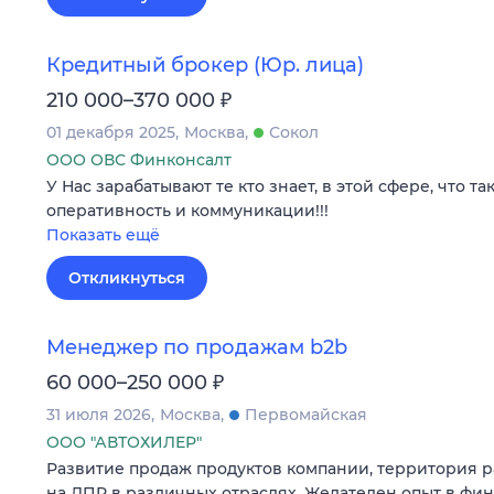
Кредитный брокер (Юр. лица)
₽
210 000–370 000
01 декабря 2025
Москва
Сокол
ООО ОВС Финконсалт
У Нас зарабатывают те кто знает, в этой сфере, что та
оперативность и коммуникации!!!
Показать ещё
Откликнуться
Менеджер по продажам b2b
₽
60 000–250 000
31 июля 2026
Москва
Первомайская
ООО "АВТОХИЛЕР"
Развитие продаж продуктов компании, территория ра
на ЛПР в различных отраслях. Желателен опыт в фи