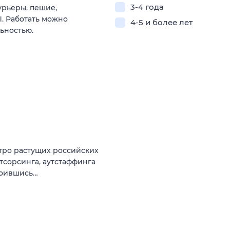
3-4 года
урьеры, пешие,
. Работать можно
4-5 и более лет
ьностью.
стро растущих российских
тсорсинга, аутстаффинга
роившись…