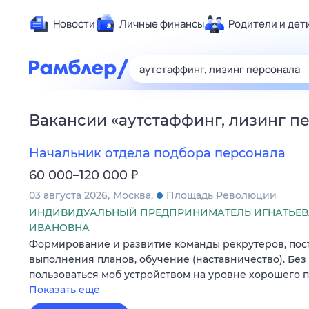
Новости
Личные финансы
Родители и дет
Здоровье
Развлечен
Дом и уют
Вакансии
«
аутстаффинг, лизинг п
Спорт
Карьера
Начальник отдела подбора персонала
Авто
₽
60 000–120 000
Технологи
03 августа 2026
Москва
Площадь Революции
Жизненные
ИНДИВИДУАЛЬНЫЙ ПРЕДПРИНИМАТЕЛЬ ИГНАТЬЕВ
ИВАНОВНА
Сберегаем
Формирование и развитие команды рекрутеров, пост
Гороскопы
выполнения планов, обучение (наставничество). Без
пользоваться моб устройством на уровне хорошего п
Показать ещё