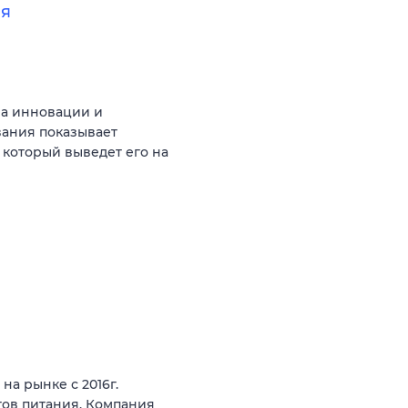
ия
на инновации и
вания показывает
 который выведет его на
на рынке с 2016г.
тов питания. Компания