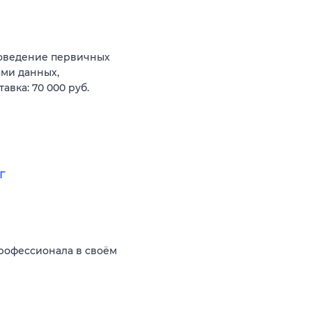
роведение первичных
ами данных,
вка: 70 000 руб.
г
рофессионала в своём