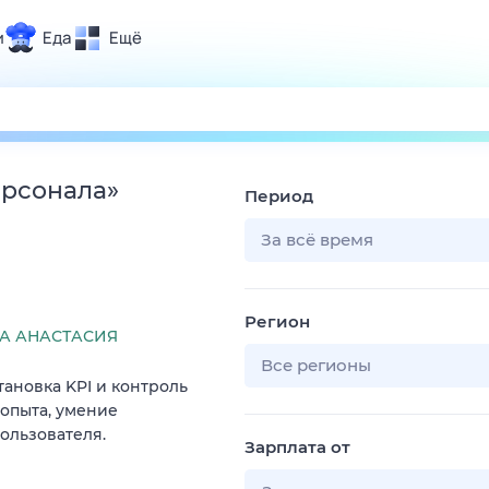
и
Еда
Ещё
Почта
ия и отдых
Поиск
Погода
ерсонала
»
Период
ТВ-программа
За всё время
и и тренды
Регион
 ситуации
А АНАСТАСИЯ
 вместе
Все регионы
ановка KPI и контроль
Помощь
 опыта, умение
ользователя.
Зарплата от