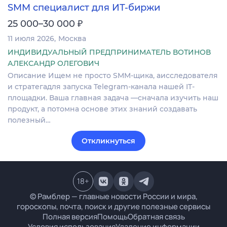
SMM специалист для ИТ-биржи
₽
25 000–30 000
11 июля 2026
Москва
ИНДИВИДУАЛЬНЫЙ ПРЕДПРИНИМАТЕЛЬ ВОТИНОВ
АЛЕКСАНДР ОЛЕГОВИЧ
Описание Ищем не просто SMM-щика, аисследователя
и стратегадля запуска Telegram-канала нашей IT-
площадки. Ваша главная задача —сначала изучить наш
продукт, а потомна основе этих знаний создавать
полезный…
Откликнуться
18
+
© Рамблер — главные новости России и мира,
гороскопы, почта, поиск и другие полезные сервисы
Полная версия
Помощь
Обратная связь
Условия использования
Удаление информации