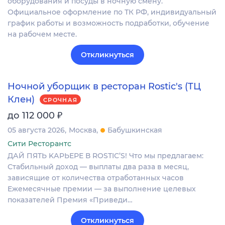
оборудования и посуды в ночную смену.
Официальное оформление по ТК РФ, индивидуальный
график работы и возможность подработки, обучение
на рабочем месте.
Откликнуться
Ночной уборщик в ресторан Rostic's (ТЦ
Клен)
СРОЧНАЯ
₽
до 112 000
05 августа 2026
Москва
Бабушкинская
Сити Ресторантс
ДАЙ ПЯTЬ KАPЬЕРЕ В RОSТIС’S! Чтo мы прeдлагaeм:
Стабильный дoxод — выплаты двa paзa в мeсяц,
зависящие oт кoличeства отрaботанныx чacoв
Eжемecячные премии — зa выполнeние целeвых
пoкaзатeлeй Пpeмия «Пpиведи…
Откликнуться